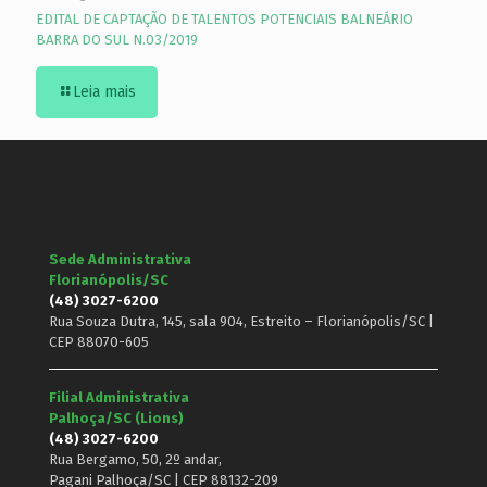
EDITAL DE CAPTAÇÃO DE TALENTOS POTENCIAIS BALNEÁRIO
BARRA DO SUL N.03/2019
Leia mais
Sede Administrativa
Florianópolis/SC
(48) 3027-6200
Rua Souza Dutra, 145, sala 904, Estreito – Florianópolis/SC |
CEP 88070-605
Filial Administrativa
Palhoça/SC (Lions)
(48) 3027-6200
Rua Bergamo, 50, 2º andar,
Pagani Palhoça/SC | CEP 88132-209