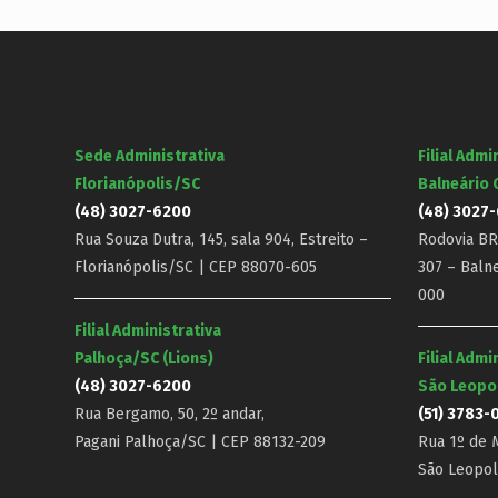
Sede Administrativa
Filial Admi
Florianópolis/SC
Balneário
(48) 3027-6200
(48) 3027
Rua Souza Dutra, 145, sala 904, Estreito –
Rodovia BR-
Florianópolis/SC | CEP 88070-605
307 – Baln
000
Filial Administrativa
Palhoça/SC (Lions)
Filial Admi
(48) 3027-6200
São Leopo
Rua Bergamo, 50, 2º andar,
(51) 3783-
Pagani Palhoça/SC | CEP 88132-209
Rua 1º de M
São Leopol