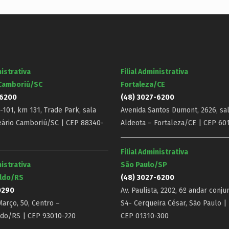
nistrativa
Filial Administrativa
 Camboriú/SC
Fortaleza/CE
-6200
(48) 3027-6200
101, km 131, Trade Park, sala
Avenida Santos Dumont, 2626, sal
eário Camboriú/SC | CEP 88340-
Aldeota – Fortaleza/CE | CEP 60
Filial Administrativa
nistrativa
São Paulo/SP
ldo/RS
(48) 3027-6200
0290
Av. Paulista, 2202, 6º andar conju
arço, 50, Centro –
S4- Cerqueira César, São Paulo |
do/RS | CEP 93010-220
CEP 01310-300