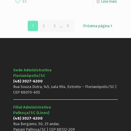
63
Leia mais
1
2
3
...
5
Próxima página
Sede Administrativa
Florianópolis/SC
(48) 3027-6200
Rua Souza Dutra, 145, sala 904, Estreito – Florianópolis/SC |
CEP 88070-605
Filial Administrativa
Palhoça/SC (Lions)
(48) 3027-6200
Rua Bergamo, 50, 2º andar,
Pagani Palhoça/SC | CEP 88132-209