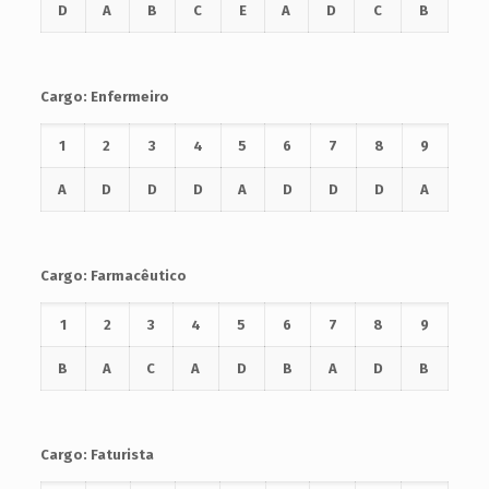
D
A
B
C
E
A
D
C
B
Cargo: Enfermeiro
1
2
3
4
5
6
7
8
9
A
D
D
D
A
D
D
D
A
Cargo: Farmacêutico
1
2
3
4
5
6
7
8
9
B
A
C
A
D
B
A
D
B
Cargo: Faturista