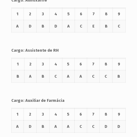
Cargo: Almoxarife
1
2
3
4
5
6
7
8
9
A
D
B
D
A
C
E
B
C
Cargo: Assistente de RH
1
2
3
4
5
6
7
8
9
B
A
B
C
A
A
C
C
B
Cargo: Auxiliar de Farmácia
1
2
3
4
5
6
7
8
9
A
D
B
A
A
C
C
D
D