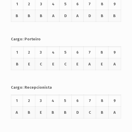
1
2
3
4
5
6
7
8
9
B
B
B
A
D
A
D
B
B
Cargo: Porteiro
1
2
3
4
5
6
7
8
9
B
E
C
E
C
E
A
E
A
Cargo: Recepcionista
1
2
3
4
5
6
7
8
9
A
B
E
B
B
D
C
B
A