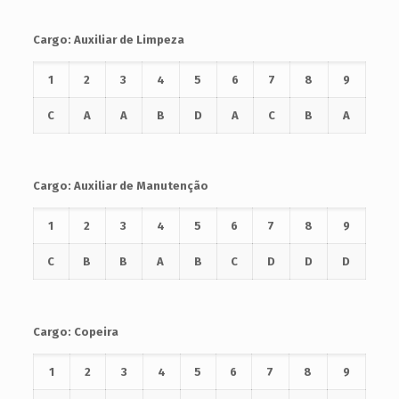
Cargo: Auxiliar de Limpeza
1
2
3
4
5
6
7
8
9
C
A
A
B
D
A
C
B
A
Cargo: Auxiliar de Manutenção
1
2
3
4
5
6
7
8
9
C
B
B
A
B
C
D
D
D
Cargo: Copeira
1
2
3
4
5
6
7
8
9