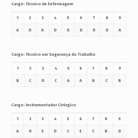
Cargo: Técnico de Enfermagem
1
2
3
4
5
6
7
8
9
A
D
A
D
D
D
D
D
A
Cargo: Técnico em Segurança do Trabalho
1
2
3
4
5
6
7
8
9
B
C
D
C
A
A
B
C
B
Cargo: Instrumentador Cirúrgico
1
2
3
4
5
6
7
8
9
A
D
E
D
C
E
C
B
D