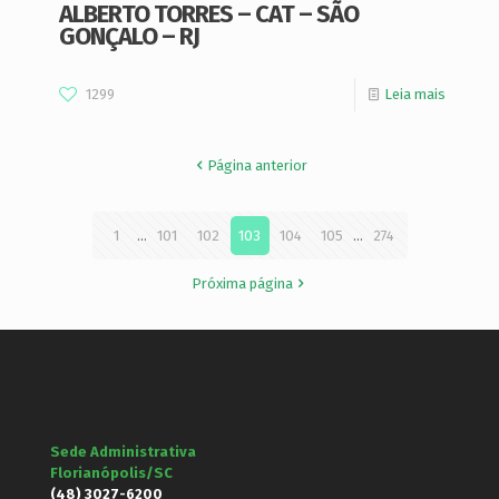
ALBERTO TORRES – CAT – SÃO
GONÇALO – RJ
1299
Leia mais
Página anterior
1
...
101
102
103
104
105
...
274
Próxima página
Sede Administrativa
Florianópolis/SC
(48) 3027-6200