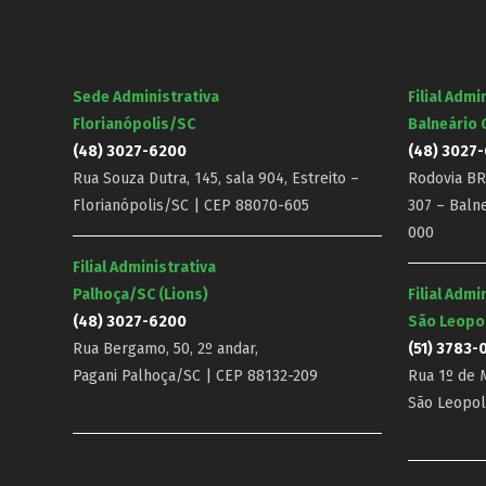
Sede Administrativa
Filial Admi
Florianópolis/SC
Balneário
(48) 3027-6200
(48) 3027
Rua Souza Dutra, 145, sala 904, Estreito –
Rodovia BR-
Florianópolis/SC | CEP 88070-605
307 – Baln
000
Filial Administrativa
Palhoça/SC (Lions)
Filial Admi
(48) 3027-6200
São Leopo
Rua Bergamo, 50, 2º andar,
(51) 3783-
Pagani Palhoça/SC | CEP 88132-209
Rua 1º de M
São Leopol