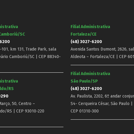
nistrativa
Filial Administrativa
 Camboriú/SC
Fortaleza/CE
-6200
(48) 3027-6200
101, km 131, Trade Park, sala
Avenida Santos Dumont, 2626, sal
eário Camboriú/SC | CEP 88340-
Aldeota – Fortaleza/CE | CEP 60
Filial Administrativa
nistrativa
São Paulo/SP
ldo/RS
(48) 3027-6200
0290
Av. Paulista, 2202, 6º andar conju
arço, 50, Centro –
S4- Cerqueira César, São Paulo |
do/RS | CEP 93010-220
CEP 01310-300