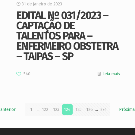
31 de janeiro de 2023
EDITAL Nº 031/2023 –
CAPTAÇÃO DE
TALENTOS PARA –
ENFERMEIRO OBSTETRA
– TAIPAS – SP
540
Leia mais
 anterior
1
...
122
123
124
125
126
...
274
Próxima