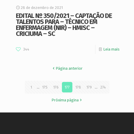
28 de dezembro de 2021
EDITAL Nº 350/2021 – CAPTAÇÃO DE
TALENTOS PARA – TÉCNICO EM
ENFERMAGEM (NIR) – HMISC –
CRICIUMA – SC
344
Leia mais
Página anterior
1
...
175
176
177
178
179
...
274
Próxima página