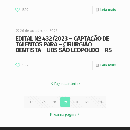
539
Leia mais
26 de outubro de 2023
EDITAL Nº 432/2023 – CAPTAÇÃO DE
TALENTOS PARA – CIRURGIÃO
DENTISTA – UBS SÃO LEOPOLDO – RS
532
Leia mais
Página anterior
1
...
77
78
79
80
81
...
274
Próxima página