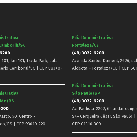
nistrativa
Filial Administrativa
 Camboriú/SC
Fortaleza/CE
-6200
(48) 3027-6200
101, km 131, Trade Park, sala
Avenida Santos Dumont, 2626, sal
eário Camboriú/SC | CEP 88340-
Aldeota – Fortaleza/CE | CEP 60
Filial Administrativa
nistrativa
São Paulo/SP
ldo/RS
(48) 3027-6200
0290
Av. Paulista, 2202, 6º andar conju
arço, 50, Centro –
S4- Cerqueira César, São Paulo |
do/RS | CEP 93010-220
CEP 01310-300