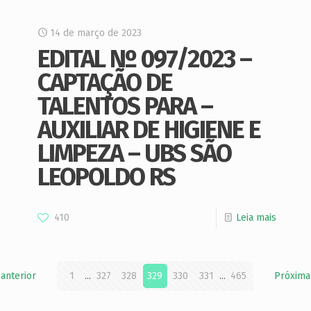
14 de março de 2023
EDITAL Nº 097/2023 –
CAPTAÇÃO DE
TALENTOS PARA –
AUXILIAR DE HIGIENE E
LIMPEZA – UBS SÃO
LEOPOLDO RS
410
Leia mais
 anterior
1
...
327
328
329
330
331
...
465
Próxima