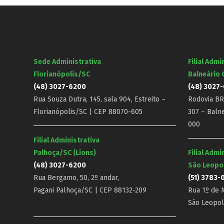
Sede Administrativa
Filial Admi
Florianópolis/SC
Balneário
(48) 3027-6200
(48) 3027
Rua Souza Dutra, 145, sala 904, Estreito –
Rodovia BR-
Florianópolis/SC | CEP 88070-605
307 – Baln
000
Filial Administrativa
Palhoça/SC (Lions)
Filial Admi
(48) 3027-6200
São Leopo
Rua Bergamo, 50, 2º andar,
(51) 3783-
Pagani Palhoça/SC | CEP 88132-209
Rua 1º de M
São Leopol