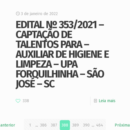
3 de janeiro de 2022
EDITAL Nº 353/2021 –
CAPTAÇÃO DE
TALENTOS PARA –
AUXILIAR DE HIGIENE E
LIMPEZA – UPA
FORQUILHINHA – SÃO
JOSÉ – SC
338
Leia mais
 anterior
1
...
386
387
388
389
390
...
464
Próxima