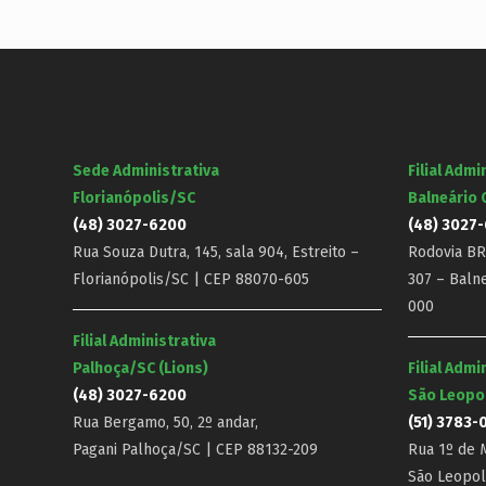
Sede Administrativa
Filial Admi
Florianópolis/SC
Balneário
(48) 3027-6200
(48) 3027
Rua Souza Dutra, 145, sala 904, Estreito –
Rodovia BR-
Florianópolis/SC | CEP 88070-605
307 – Baln
000
Filial Administrativa
Palhoça/SC (Lions)
Filial Admi
(48) 3027-6200
São Leopo
Rua Bergamo, 50, 2º andar,
(51) 3783-
Pagani Palhoça/SC | CEP 88132-209
Rua 1º de M
São Leopol