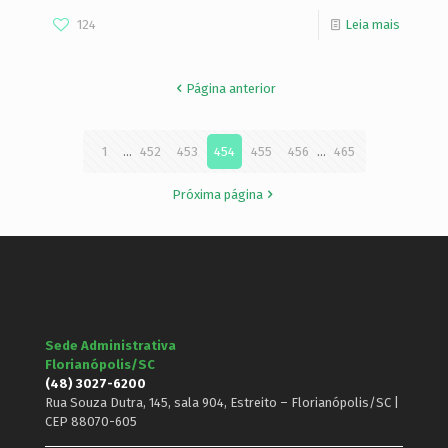
124
Leia mais
Página anterior
1
...
452
453
454
455
456
...
465
Próxima página
Sede Administrativa
Florianópolis/SC
(48) 3027-6200
Rua Souza Dutra, 145, sala 904, Estreito – Florianópolis/SC |
CEP 88070-605