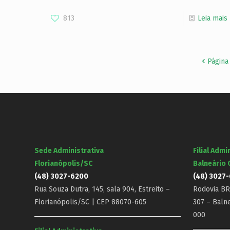
813
Leia mais
Página
Sede Administrativa
Filial Admi
Florianópolis/SC
Balneário
(48) 3027-6200
(48) 3027
Rua Souza Dutra, 145, sala 904, Estreito –
Rodovia BR-
Florianópolis/SC | CEP 88070-605
307 – Baln
000