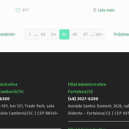
811
Leia mais
 anterior
1
...
63
64
65
66
67
...
464
Próxima
nistrativa
Filial Administrativa
 Camboriú/SC
Fortaleza/CE
-6200
(48) 3027-6200
101, km 131, Trade Park, sala
Avenida Santos Dumont, 2626, sal
eário Camboriú/SC | CEP 88340-
Aldeota – Fortaleza/CE | CEP 60