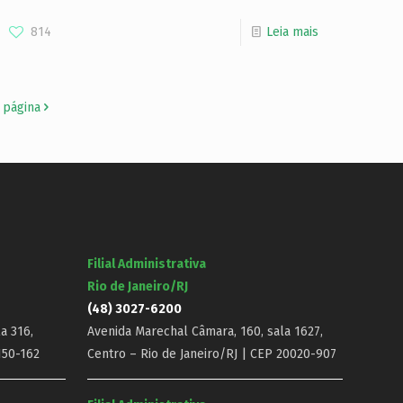
814
Leia mais
 página
Filial Administrativa
Rio de Janeiro/RJ
(48) 3027-6200
a 316,
Avenida Marechal Câmara, 160, sala 1627,
150-162
Centro – Rio de Janeiro/RJ | CEP 20020-907