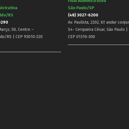
Filial Administrativa
nistrativa
São Paulo/SP
ldo/RS
(48) 3027-6200
0290
Av. Paulista, 2202, 6º andar conju
arço, 50, Centro –
S4- Cerqueira César, São Paulo |
do/RS | CEP 93010-220
CEP 01310-300