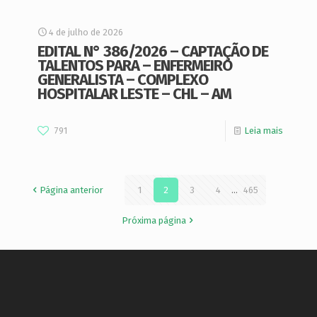
4 de julho de 2026
EDITAL N° 386/2026 – CAPTAÇÃO DE
TALENTOS PARA – ENFERMEIRO
GENERALISTA – COMPLEXO
HOSPITALAR LESTE – CHL – AM
791
Leia mais
Página anterior
1
2
3
4
...
465
Próxima página