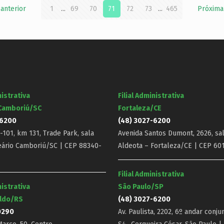
 anterior
1
...
69
70
71
72
73
...
465
Próxima
nistrativa
Filial Administrativa
 Camboriú/SC
Fortaleza/CE
-6200
(48) 3027-6200
101, km 131, Trade Park, sala
Avenida Santos Dumont, 2626, sal
eário Camboriú/SC | CEP 88340-
Aldeota – Fortaleza/CE | CEP 60
Filial Administrativa
nistrativa
São Paulo/SP
ldo/RS
(48) 3027-6200
0290
Av. Paulista, 2202, 6º andar conju